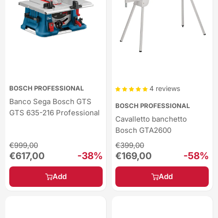
BOSCH PROFESSIONAL
4 reviews
Banco Sega Bosch GTS
BOSCH PROFESSIONAL
GTS 635-216 Professional
Cavalletto banchetto
Bosch GTA2600
Regular
Regular
€999,00
€399,00
price
price
Sale
-38%
Sale
-58%
€617,00
€169,00
price
price
Add
Add