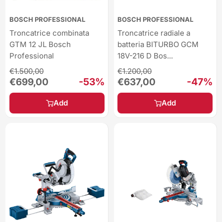
BOSCH PROFESSIONAL
BOSCH PROFESSIONAL
Troncatrice combinata
Troncatrice radiale a
GTM 12 JL Bosch
batteria BITURBO GCM
Professional
18V-216 D Bos...
Regular
Regular
€1.500,00
€1.200,00
price
price
Sale
-53%
Sale
-47%
€699,00
€637,00
price
price
Add
Add