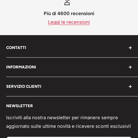
Più di 4600 recensioni
Leggi le recensioni
CONTATTI
Work Shop s.r.l. via varese 160 - 22076 Mozzate (CO)
INFORMAZIONI
Italia
Chi Siamo
P.iva 05203150965
SERVIZIO CLIENTI
Blog
📞 Telefono: 0331821764
Pagamenti
Condizioni generali
🟢 Whatsapp Chat: +39 3496063583
NEWSLETTER
Spedizioni
Domande frequenti
info@workshopitaly.net
Feedback
Privacy Policy
Iscriviti alla nostra newsletter per rimanere sempre
aggiornato sulle ultime novità e ricevere sconti esclusivi!
Parlano di Noi
Resi/Rimborsi
Acquisti TAX-FREE
Contatti