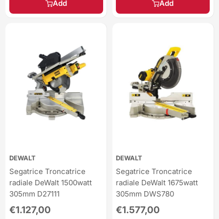
Add
Add
DEWALT
DEWALT
Segatrice Troncatrice
Segatrice Troncatrice
radiale DeWalt 1500watt
radiale DeWalt 1675watt
305mm D27111
305mm DWS780
Sale
Sale
€1.127,00
€1.577,00
price
price