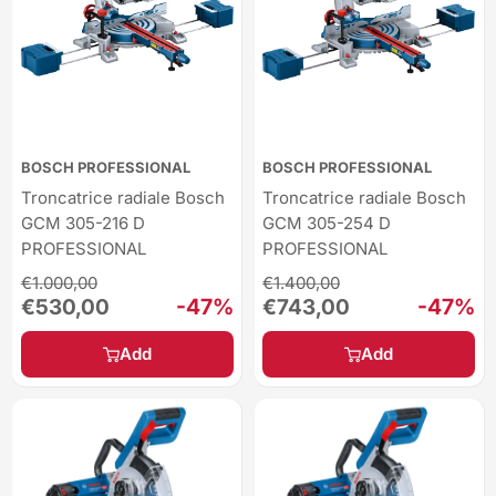
BOSCH PROFESSIONAL
BOSCH PROFESSIONAL
Troncatrice radiale Bosch
Troncatrice radiale Bosch
GCM 305-216 D
GCM 305-254 D
PROFESSIONAL
PROFESSIONAL
Regular
Regular
€1.000,00
€1.400,00
price
price
Sale
-47%
Sale
-47%
€530,00
€743,00
price
price
Add
Add