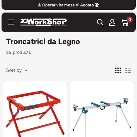
Skip
⚠️ Operatività mese di Agosto 🏖️
to
0
content
Work
Shop
Italy
Troncatrici da Legno
29 products
Sort by