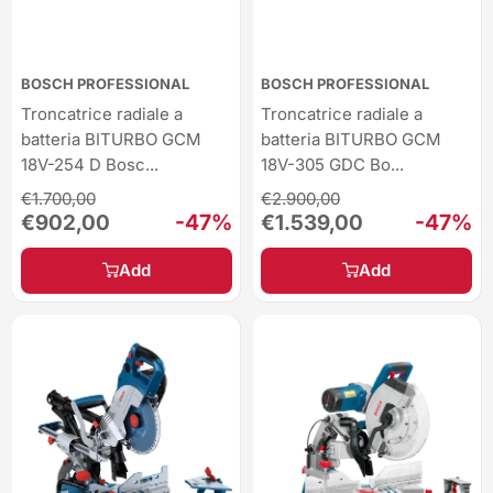
BOSCH PROFESSIONAL
BOSCH PROFESSIONAL
Troncatrice radiale a
Troncatrice radiale a
batteria BITURBO GCM
batteria BITURBO GCM
18V-254 D Bosc...
18V-305 GDC Bo...
Regular
Regular
€1.700,00
€2.900,00
price
price
Sale
-47%
Sale
-47%
€902,00
€1.539,00
price
price
Add
Add