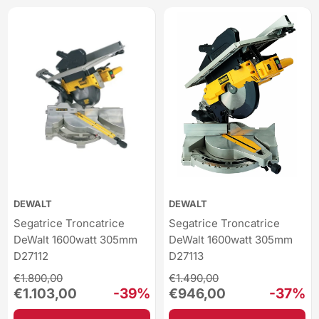
DEWALT
DEWALT
Segatrice Troncatrice
Segatrice Troncatrice
DeWalt 1600watt 305mm
DeWalt 1600watt 305mm
D27112
D27113
Regular
Regular
€1.800,00
€1.490,00
price
price
Sale
-39%
Sale
-37%
€1.103,00
€946,00
price
price