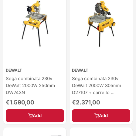
DEWALT
DEWALT
Sega combinata 230v
Sega combinata 230v
DeWalt 2000W 250mm
DeWalt 2000W 305mm
DW743N
D27107 + carrello ...
Sale
Sale
€1.590,00
€2.371,00
price
price
Add
Add