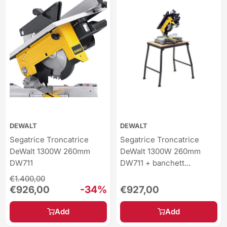
DEWALT
DEWALT
Segatrice Troncatrice
Segatrice Troncatrice
DeWalt 1300W 260mm
DeWalt 1300W 260mm
DW711
DW711 + banchett...
Regular
€1.400,00
price
Sale
-34%
Sale
€926,00
€927,00
price
price
Add
Add