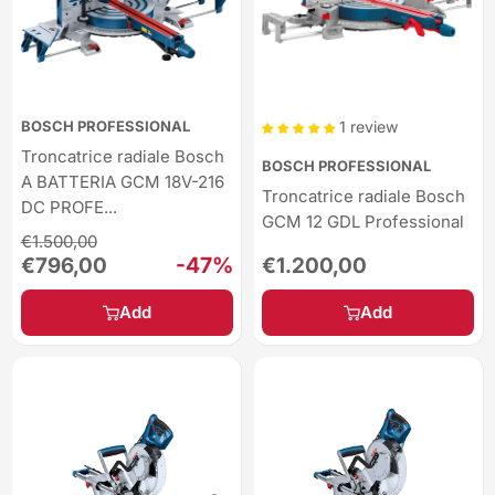
BOSCH PROFESSIONAL
1 review
Troncatrice radiale Bosch
BOSCH PROFESSIONAL
A BATTERIA GCM 18V-216
Troncatrice radiale Bosch
DC PROFE...
GCM 12 GDL Professional
Regular
€1.500,00
price
Sale
-47%
Sale
€796,00
€1.200,00
price
price
Add
Add