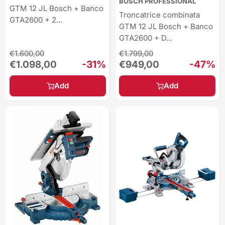
BOSCH PROFESSIONAL
GTM 12 JL Bosch + Banco
Troncatrice combinata
GTA2600 + 2...
GTM 12 JL Bosch + Banco
GTA2600 + D...
Regular
Regular
€1.600,00
€1.799,00
price
price
Sale
-31%
Sale
-47%
€1.098,00
€949,00
price
price
Add
Add