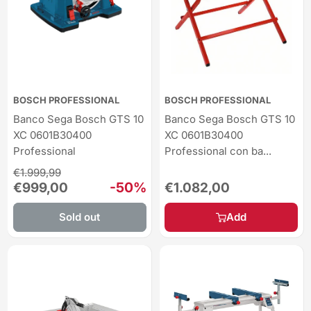
BOSCH PROFESSIONAL
BOSCH PROFESSIONAL
Banco Sega Bosch GTS 10
Banco Sega Bosch GTS 10
XC 0601B30400
XC 0601B30400
Professional
Professional con ba...
Regular
€1.999,99
price
Sale
-50%
Sale
€999,00
€1.082,00
price
price
Sold out
Add