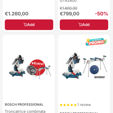
GTA2600
Regular
€1.600,00
price
Sale
Sale
-50%
€1.260,00
€799,00
price
price
Add
Add
BOSCH PROFESSIONAL
1 review
Troncatrice combinata