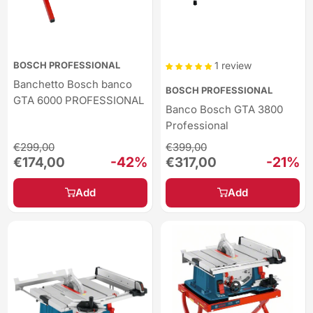
BOSCH PROFESSIONAL
1 review
Banchetto Bosch banco
BOSCH PROFESSIONAL
GTA 6000 PROFESSIONAL
Banco Bosch GTA 3800
Professional
Regular
Regular
€299,00
€399,00
price
price
Sale
-42%
Sale
-21%
€174,00
€317,00
price
price
Add
Add