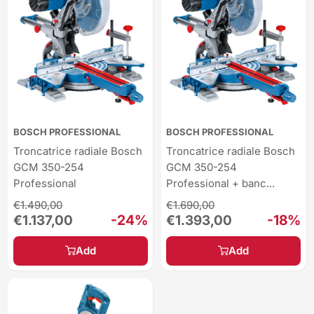
BOSCH PROFESSIONAL
BOSCH PROFESSIONAL
Troncatrice radiale Bosch
Troncatrice radiale Bosch
GCM 350-254
GCM 350-254
Professional
Professional + banc...
Regular
Regular
€1.490,00
€1.690,00
price
price
Sale
-24%
Sale
-18%
€1.137,00
€1.393,00
price
price
Add
Add