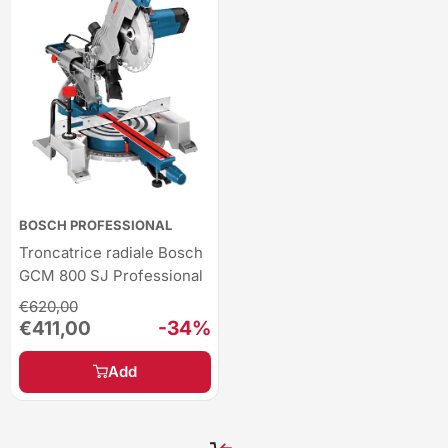
BOSCH PROFESSIONAL
Troncatrice radiale Bosch
GCM 800 SJ Professional
Regular
€620,00
price
Sale
-34%
€411,00
price
Add