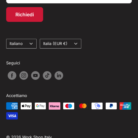
Programma fedeltà
Richiedi
Recesso dal contratto
Lingua
Paese
Italiano
Italia (EUR €)
Seguici
Accettiamo
© 2026 Work Shop Italy