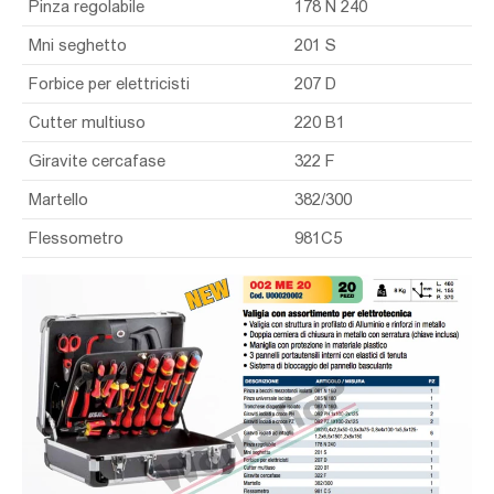
Pinza regolabile
178 N 240
Mni seghetto
201 S
Forbice per elettricisti
207 D
Cutter multiuso
220 B1
Giravite cercafase
322 F
Martello
382/300
Flessometro
981C5