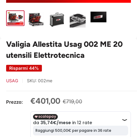
Valigia Allestita Usag 002 ME 20
utensili Elettrotecnica
Risparmi 44%
USAG
SKU:
002me
Prezzo
€401,00
Prezzo
€719,00
Prezzo:
scontato