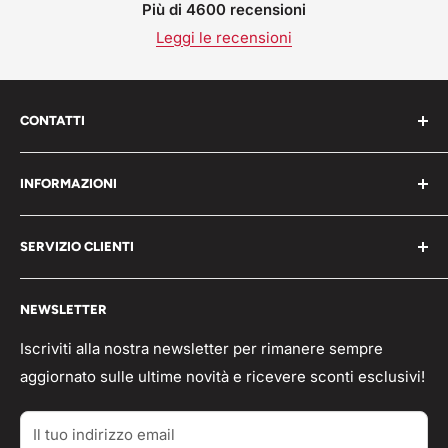
Più di 4600 recensioni
Leggi le recensioni
CONTATTI
Work Shop s.r.l. via varese 160 - 22076 Mozzate (CO)
INFORMAZIONI
Italia
Chi Siamo
P.iva 05203150965
SERVIZIO CLIENTI
Blog
📞 Telefono: 0331821764
Pagamenti
Condizioni generali
🟢 Whatsapp Chat: +39 3496063583
NEWSLETTER
Spedizioni
Domande frequenti
info@workshopitaly.net
Feedback
Privacy Policy
Iscriviti alla nostra newsletter per rimanere sempre
aggiornato sulle ultime novità e ricevere sconti esclusivi!
Parlano di Noi
Resi/Rimborsi
Acquisti TAX-FREE
Contatti
Il tuo indirizzo email
Account personale