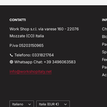
CONTATTI
IN
Work Shop s.r.l. via varese 160 - 22076
Ch
Mozzate (CO) Italia
Bl
Pa
P.iva 05203150965
Sp
📞 Telefono: 0331821764
Fe
🟢 Whatsapp Chat: +39 3496063583
Pa
info@workshopitaly.net
Ac
Lingua
Paese
Italiano
Italia (EUR €)