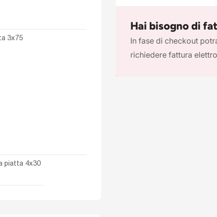
Hai bisogno di fa
tta
3x75
In fase di checkout potra
richiedere fattura elettr
a piatta
4x30