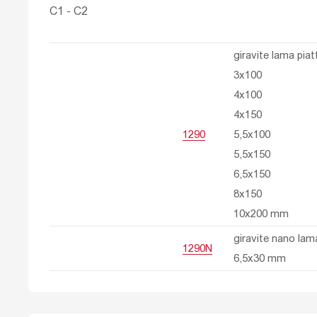
C1 - C2
giravite lama pia
3x100
4x100
4x150
1290
5,5x100
5,5x150
6,5x150
8x150
10x200 mm
giravite nano lam
1290N
6,5x30 mm