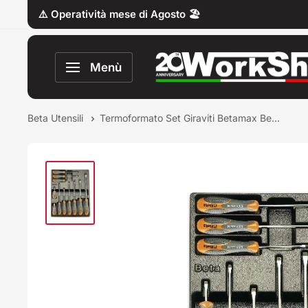
Vai
⚠️ Operatività mese di Agosto 🏖️
al
contenuto
Work
Menù
Shop
Italy
Beta Utensili
Termoformato Set Giraviti Betamax Be...