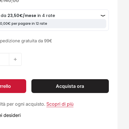
Prezzo
€140,00
o
Spedizione gratuita da 99€
rrello
Acquista ora
tà per ogni acquisto.
Scopri di più
ei desideri