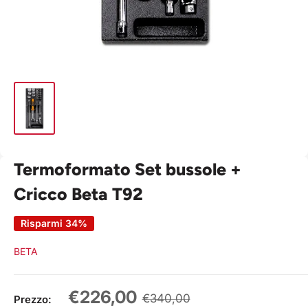
Termoformato Set bussole +
Cricco Beta T92
Risparmi 34%
BETA
Prezzo
€226,00
Prezzo
€340,00
Prezzo: