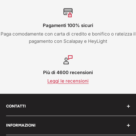
Pagamenti 100% sicuri
Paga comodamente con carta di credito e bonifico o rateizza il
pagamento con Scalapay e HeyLight
Più di 4600 recensioni
Leggi le recensioni
CONTATTI
Work Shop s.r.l. via varese 160 - 22076 Mozzate (CO)
INFORMAZIONI
Italia