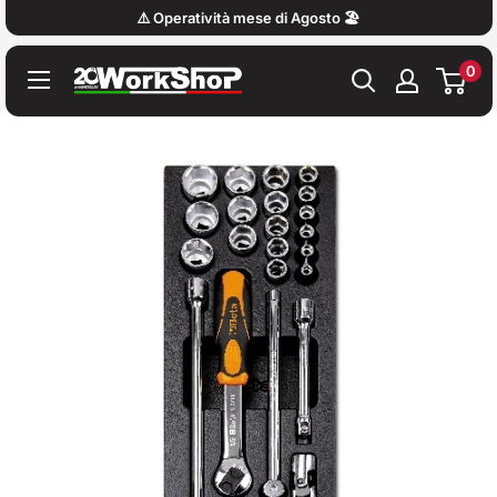
Vai
⚠️ Operatività mese di Agosto 🏖️
al
0
contenuto
Work
Shop
Italy