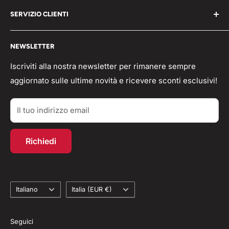
Chi Siamo
P.iva 05203150965
SERVIZIO CLIENTI
Blog
📞 Telefono: 0331821764
Pagamenti
Condizioni generali
🟢 Whatsapp Chat: +39 3496063583
NEWSLETTER
Spedizioni
Domande frequenti
info@workshopitaly.net
Feedback
Privacy Policy
Iscriviti alla nostra newsletter per rimanere sempre
aggiornato sulle ultime novità e ricevere sconti esclusivi!
Parlano di Noi
Resi/Rimborsi
Acquisti TAX-FREE
Contatti
Il tuo indirizzo email
Account personale
Programma fedeltà
Richiedi
Recesso dal contratto
Lingua
Paese
Italiano
Italia (EUR €)
Seguici