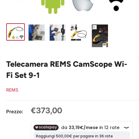
Telecamera REMS CamScope Wi-
Fi Set 9-1
REMS
Prezzo
€373,00
Prezzo:
scontato