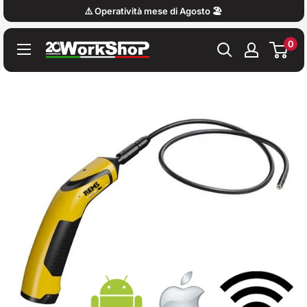
Vai
⚠️ Operatività mese di Agosto 🏖️
al
0
contenuto
Work
Shop
Italy