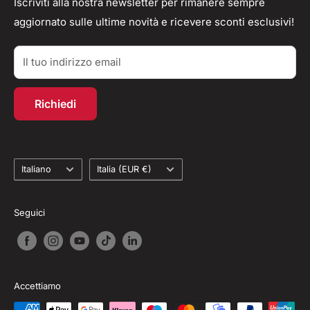
Feedback
Privacy Policy
Iscriviti alla nostra newsletter per rimanere sempre
aggiornato sulle ultime novità e ricevere sconti esclusivi!
Parlano di Noi
Resi/Rimborsi
Acquisti TAX-FREE
Contatti
Il tuo indirizzo email
Account personale
Programma fedeltà
Richiedi
Recesso dal contratto
Lingua
Paese
Italiano
Italia (EUR €)
Seguici
Accettiamo