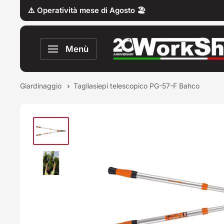
Vai
⚠️ Operatività mese di Agosto 🏖️
al
contenuto
Work
Menù
Shop
Italy
Giardinaggio
Tagliasiepi telescopico PG-57-F Bahco