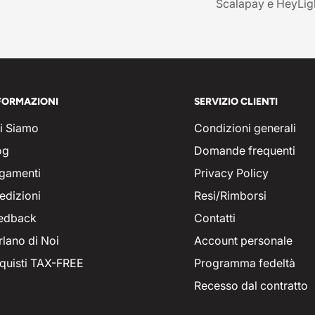
Scalapay e HeyLig
FORMAZIONI
SERVIZIO CLIENTI
i Siamo
Condizioni generali
og
Domande frequenti
gamenti
Privacy Policy
edizioni
Resi/Rimborsi
edback
Contatti
rlano di Noi
Account personale
quisti TAX-FREE
Programma fedeltà
Recesso dal contratto