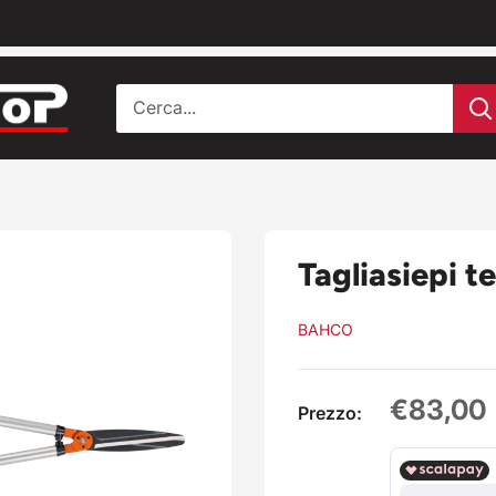
Tagliasiepi 
BAHCO
Prezzo
€83,00
Prezzo:
scontat