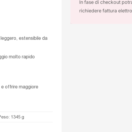
In fase di checkout potra
richiedere fattura elettr
 leggero, estensibile da
ggio molto rapido
o e offrire maggiore
Peso: 1345 g