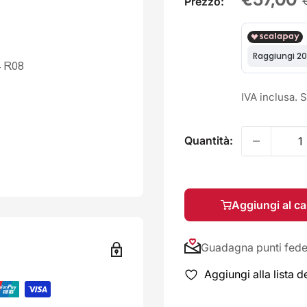
Prezzo:
scontat
 R08
IVA inclusa. 
Quantità:
Aggiungi al ca
Guadagna punti fedel
Aggiungi alla lista d