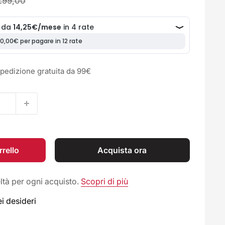
Prezzo
€99,00
o
Spedizione gratuita da 99€
rrello
Acquista ora
tà per ogni acquisto.
Scopri di più
ei desideri