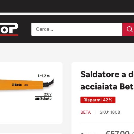
Saldatore a 
acciaiata Be
Risparmi 42%
BETA
SKU:
1808
Prezzo
€57,00