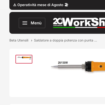
Vai
⚠️ Operatività mese di Agosto 🏖️
al
contenuto
Work
Menù
Shop
Italy
Beta Utensili
Saldatore a doppia potenza con punta ...