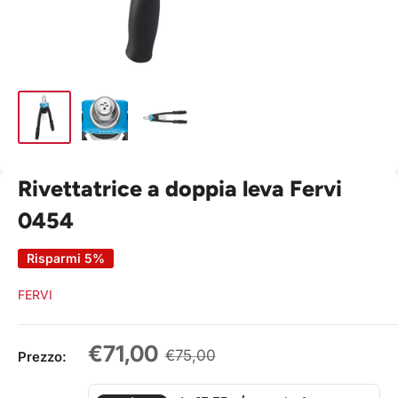
Rivettatrice a doppia leva Fervi
0454
Risparmi 5%
FERVI
Prezzo
€71,00
Prezzo
€75,00
Prezzo:
scontato