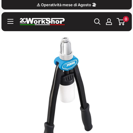
Vai
⚠️ Operatività mese di Agosto 🏖️
al
0
contenuto
Work
Shop
Italy