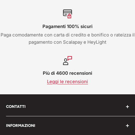
Pagamenti 100% sicuri
Paga comodamente con carta di credito e bonifico o rateizza il
pagamento con Scalapay e HeyLight
Più di 4600 recensioni
Leggi le recensioni
CONTATTI
Work Shop s.r.l. via varese 160 - 22076 Mozzate (CO)
INFORMAZIONI
Italia