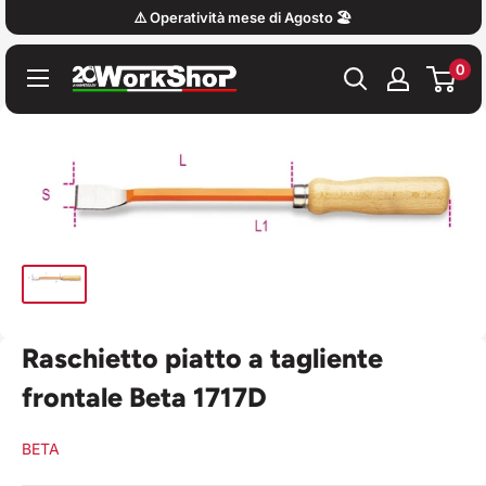
Vai
⚠️ Operatività mese di Agosto 🏖️
al
0
contenuto
Work
Shop
Italy
Raschietto piatto a tagliente
frontale Beta 1717D
BETA