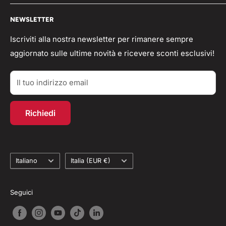
Pagamenti
Condizioni generali
🟢 Whatsapp Chat: +39 3496063583
NEWSLETTER
Spedizioni
Domande frequenti
info@workshopitaly.net
Feedback
Privacy Policy
Iscriviti alla nostra newsletter per rimanere sempre
aggiornato sulle ultime novità e ricevere sconti esclusivi!
Parlano di Noi
Resi/Rimborsi
Acquisti TAX-FREE
Contatti
Il tuo indirizzo email
Account personale
Programma fedeltà
Richiedi
Recesso dal contratto
Lingua
Paese
Italiano
Italia (EUR €)
Seguici