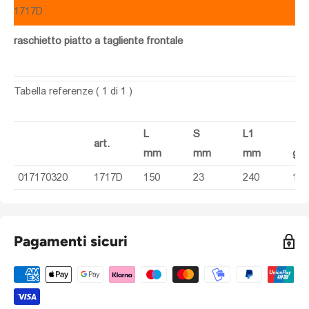
1717D
raschietto piatto a tagliente frontale
Tabella referenze
( 1 di 1 )
L
S
L1
art.
mm
mm
mm
g
017170320
1717D
150
23
240
112
Pagamenti sicuri