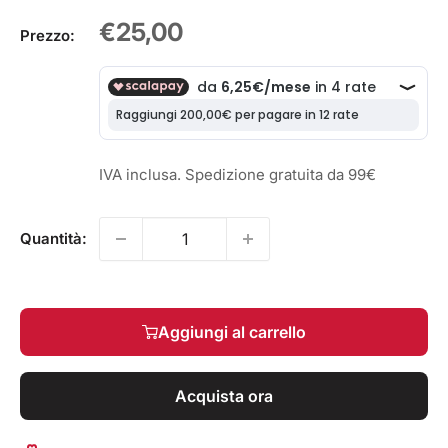
Prezzo
€25,00
Prezzo:
scontato
IVA inclusa. Spedizione gratuita da 99€
Quantità:
Aggiungi al carrello
Acquista ora