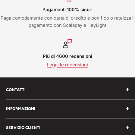
Pagamenti 100% sicuri
Paga comodamente con carta di credito e bonifico o rateizza il
pagamento con Scalapay e HeyLight
Più di 4600 recensioni
Leggi le recensioni
CONTATTI
Work Shop s.r.l. via varese 160 - 22076 Mozzate (CO)
INFORMAZIONI
Italia
Chi Siamo
P.iva 05203150965
SERVIZIO CLIENTI
Blog
📞 Telefono: 0331821764