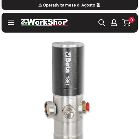
Vai
⚠️ Operatività mese di Agosto 🏖️
al
0
contenuto
Work
Shop
Italy