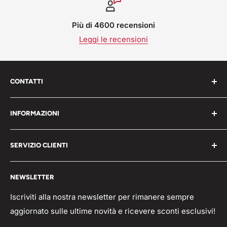
Più di 4600 recensioni
Leggi le recensioni
CONTATTI
Work Shop s.r.l. via varese 160 - 22076 Mozzate (CO)
INFORMAZIONI
Italia
Chi Siamo
P.iva 05203150965
SERVIZIO CLIENTI
Blog
📞 Telefono: 0331821764
Pagamenti
Condizioni generali
🟢 Whatsapp Chat: +39 3496063583
NEWSLETTER
Spedizioni
Domande frequenti
info@workshopitaly.net
Feedback
Privacy Policy
Iscriviti alla nostra newsletter per rimanere sempre
aggiornato sulle ultime novità e ricevere sconti esclusivi!
Parlano di Noi
Resi/Rimborsi