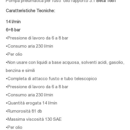
Pompa pneumatica per fusti olio rapporto 3:1
Beta 1881
Caratteristiche Tecniche:
14 l/min
6÷8 bar
•Pressione di lavoro da 6 a 8 bar
•Consumo aria 230 l/min
•Per olio
•Non usare con liquidi a base acquosa, solventi acidi, gasolio,
benzina e simili
•Completa di attacco fusto e tubo telescopico
•Pressione di lavoro da 6 a 8 bar
•Consumo aria 230 l/min
•Quantità erogata 14 l/min
•Rumorosità 81 db
•Massima viscosità 130 SAE
•Per olio