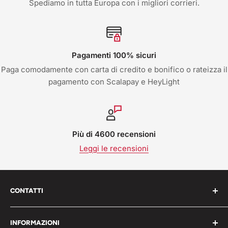
Spediamo in tutta Europa con i migliori corrieri.
Pagamenti 100% sicuri
Paga comodamente con carta di credito e bonifico o rateizza il
pagamento con Scalapay e HeyLight
Più di 4600 recensioni
Leggi le recensioni
CONTATTI
Work Shop s.r.l. via varese 160 - 22076 Mozzate (CO)
INFORMAZIONI
Italia