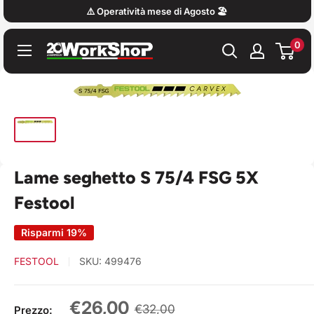
Vai
⚠️ Operatività mese di Agosto 🏖️
al
0
contenuto
Work
Shop
Italy
Lame seghetto S 75/4 FSG 5X
Festool
Risparmi 19%
FESTOOL
SKU:
499476
Prezzo
€26,00
Prezzo
€32,00
Prezzo: