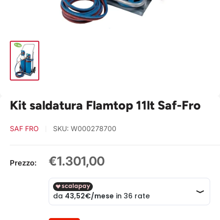
Kit saldatura Flamtop 11lt Saf-Fro
SAF FRO
SKU:
W000278700
Prezzo
€1.301,00
Prezzo:
scontato