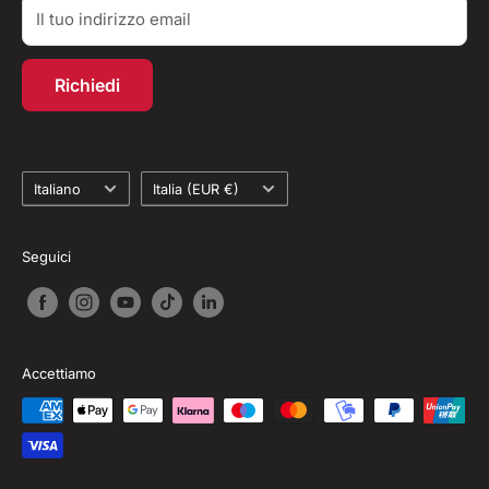
Il tuo indirizzo email
Account personale
Programma fedeltà
Richiedi
Recesso dal contratto
Lingua
Paese
Italiano
Italia (EUR €)
Seguici
Accettiamo