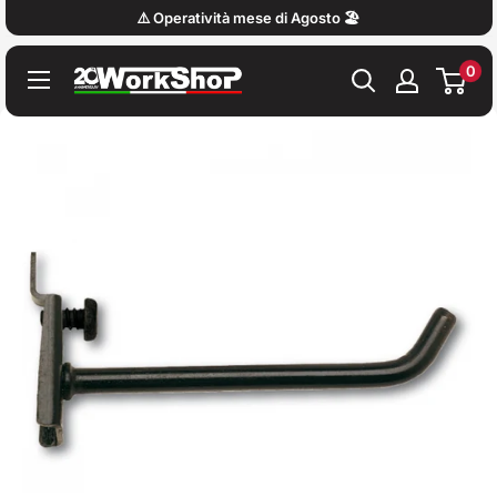
Vai
⚠️ Operatività mese di Agosto 🏖️
al
0
contenuto
Work
Shop
Italy