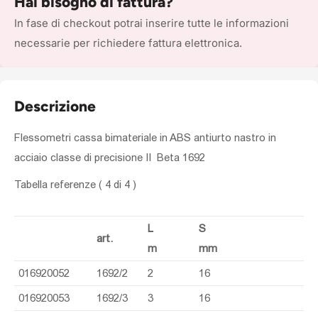
Hai bisogno di fattura?
In fase di checkout potrai inserire tutte le informazioni
necessarie per richiedere fattura elettronica.
Descrizione
Flessometri cassa bimateriale in ABS antiurto nastro in
acciaio classe di precisione II Beta 1692
Tabella referenze
( 4 di 4 )
L
S
art.
m
mm
016920052
1692/2
2
16
016920053
1692/3
3
16