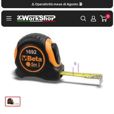
Vai
⚠️ Operatività mese di Agosto 🏖️
al
0
contenuto
Work
Shop
Italy