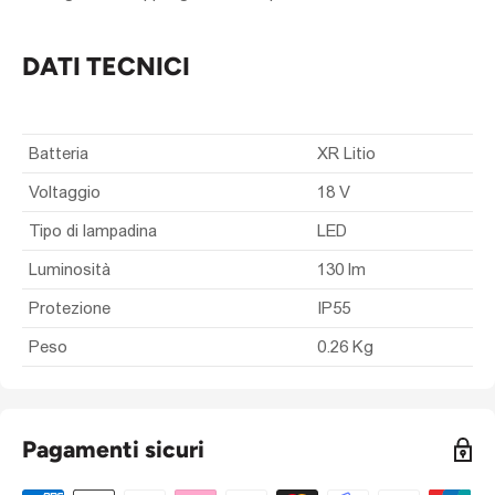
DATI TECNICI
Batteria
XR Litio
Voltaggio
18 V
Tipo di lampadina
LED
Luminosità
130 lm
Protezione
IP55
Peso
0.26 Kg
Pagamenti sicuri