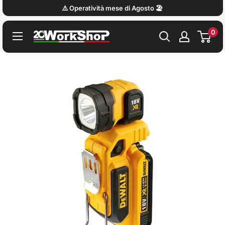
Vai
⚠️ Operatività mese di Agosto 🏖️
al
0
contenuto
Work
Shop
Italy