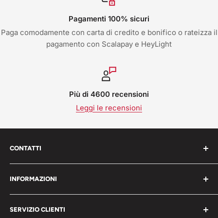
Pagamenti 100% sicuri
Paga comodamente con carta di credito e bonifico o rateizza il
pagamento con Scalapay e HeyLight
Più di 4600 recensioni
Leggi le recensioni
CONTATTI
Work Shop s.r.l. via varese 160 - 22076 Mozzate (CO)
INFORMAZIONI
Italia
Chi Siamo
P.iva 05203150965
SERVIZIO CLIENTI
Blog