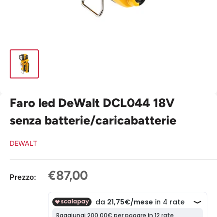
Faro led DeWalt DCL044 18V
senza batterie/caricabatterie
DEWALT
Prezzo
€87,00
Prezzo:
scontato