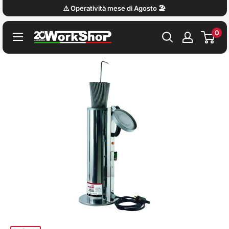
Vai
⚠️ Operatività mese di Agosto 🏖️
al
0
contenuto
Work
Shop
Italy