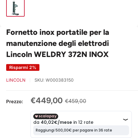
Fornetto inox portatile per la
manutenzione degli elettrodi
Lincoln WELDRY 372N INOX
Risparmi 2%
LINCOLN
SKU:
W000383150
Prezzo
€449,00
Prezzo
€459,00
Prezzo:
scontato