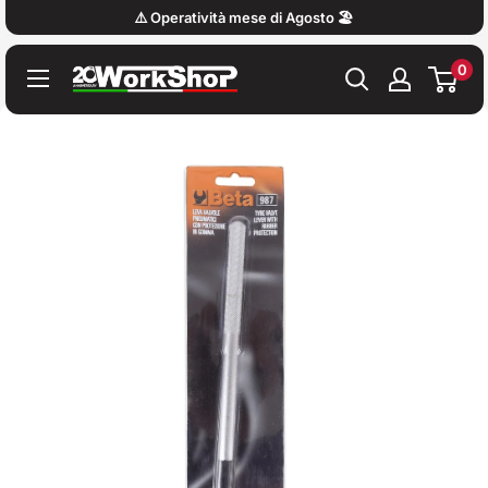
Vai
⚠️ Operatività mese di Agosto 🏖️
al
0
contenuto
Work
Shop
Italy