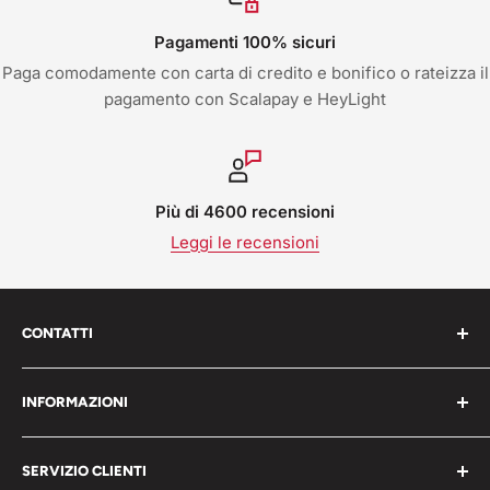
Pagamenti 100% sicuri
Paga comodamente con carta di credito e bonifico o rateizza il
pagamento con Scalapay e HeyLight
Più di 4600 recensioni
Leggi le recensioni
CONTATTI
Work Shop s.r.l. via varese 160 - 22076 Mozzate (CO)
INFORMAZIONI
Italia
Chi Siamo
P.iva 05203150965
SERVIZIO CLIENTI
Blog