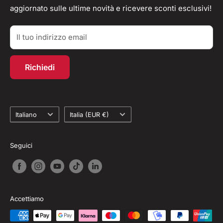
aggiornato sulle ultime novità e ricevere sconti esclusivi!
Parlano di Noi
Resi/Rimborsi
Acquisti TAX-FREE
Contatti
Il tuo indirizzo email
Account personale
Programma fedeltà
Richiedi
Recesso dal contratto
Lingua
Paese
Italiano
Italia (EUR €)
Seguici
Accettiamo