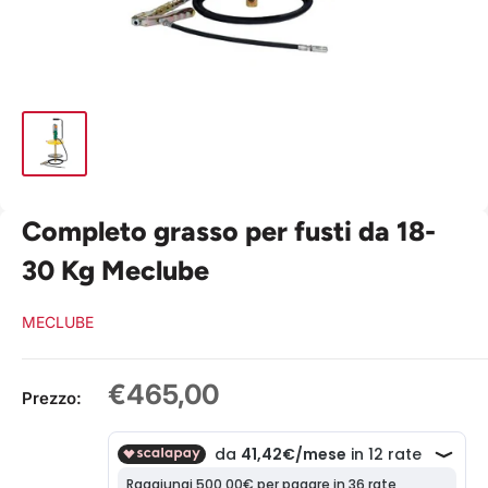
Completo grasso per fusti da 18-
30 Kg Meclube
MECLUBE
Prezzo
€465,00
Prezzo:
scontato