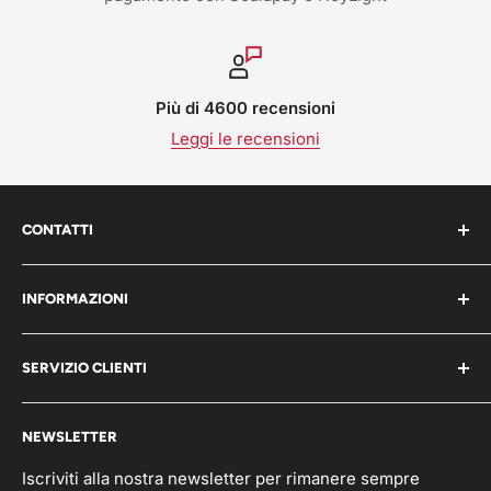
Più di 4600 recensioni
Leggi le recensioni
CONTATTI
Work Shop s.r.l. via varese 160 - 22076 Mozzate (CO)
INFORMAZIONI
Italia
Chi Siamo
P.iva 05203150965
SERVIZIO CLIENTI
Blog
📞 Telefono: 0331821764
Pagamenti
Condizioni generali
🟢 Whatsapp Chat: +39 3496063583
NEWSLETTER
Spedizioni
Domande frequenti
info@workshopitaly.net
Feedback
Privacy Policy
Iscriviti alla nostra newsletter per rimanere sempre