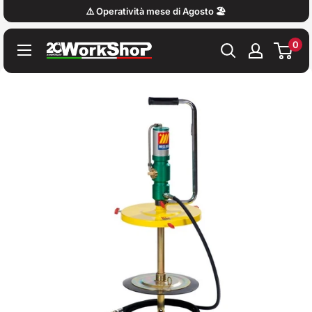
Vai
⚠️ Operatività mese di Agosto 🏖️
al
0
contenuto
Work
Shop
Italy