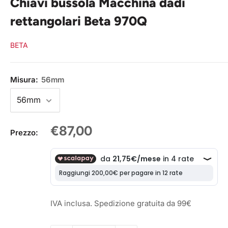
Chiavi bussola Macchina dadi
rettangolari Beta 970Q
BETA
Misura:
56mm
Prezzo
€87,00
Prezzo:
scontato
IVA inclusa. Spedizione gratuita da 99€