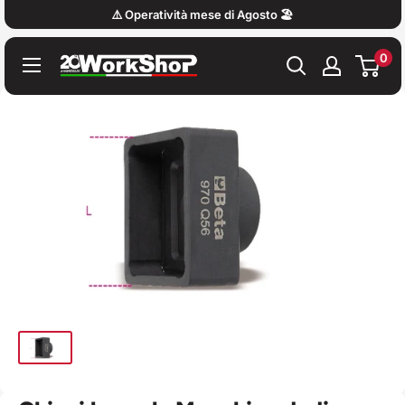
Vai
⚠️ Operatività mese di Agosto 🏖️
al
0
contenuto
Work
Shop
Italy