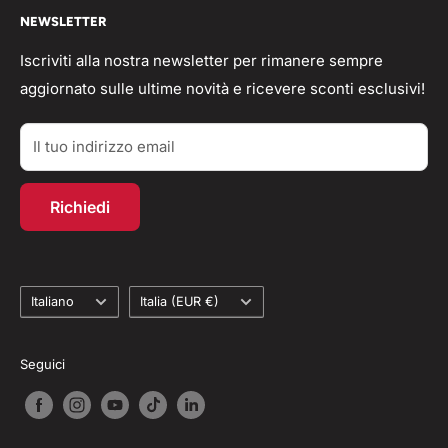
🟢 Whatsapp Chat: +39 3496063583
NEWSLETTER
Spedizioni
Domande frequenti
info@workshopitaly.net
Feedback
Privacy Policy
Iscriviti alla nostra newsletter per rimanere sempre
aggiornato sulle ultime novità e ricevere sconti esclusivi!
Parlano di Noi
Resi/Rimborsi
Acquisti TAX-FREE
Contatti
Il tuo indirizzo email
Account personale
Programma fedeltà
Richiedi
Recesso dal contratto
Lingua
Paese
Italiano
Italia (EUR €)
Seguici