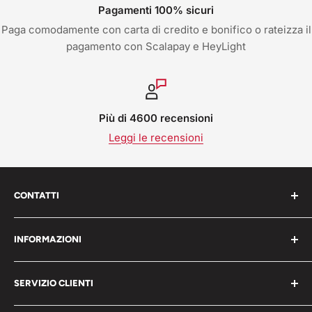
Pagamenti 100% sicuri
Paga comodamente con carta di credito e bonifico o rateizza il
pagamento con Scalapay e HeyLight
Più di 4600 recensioni
Leggi le recensioni
CONTATTI
Work Shop s.r.l. via varese 160 - 22076 Mozzate (CO)
INFORMAZIONI
Italia
Chi Siamo
P.iva 05203150965
SERVIZIO CLIENTI
Blog
📞 Telefono: 0331821764
Pagamenti
Condizioni generali