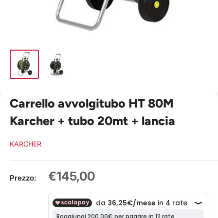
Carrello avvolgitubo HT 80M
Karcher + tubo 20mt + lancia
KARCHER
Prezzo
€145,00
Prezzo:
scontato