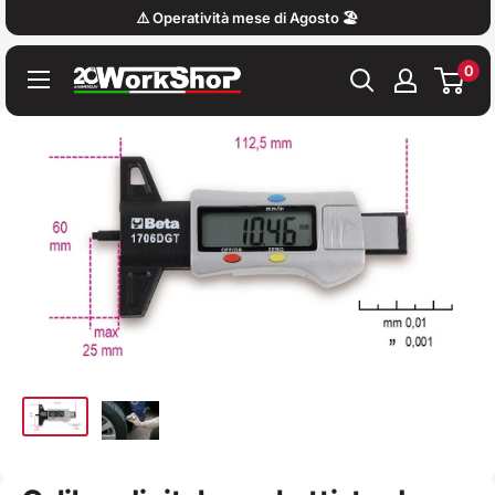
Vai
⚠️ Operatività mese di Agosto 🏖️
al
0
contenuto
Work
Shop
Italy