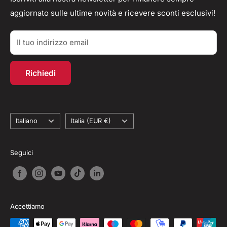
aggiornato sulle ultime novità e ricevere sconti esclusivi!
Parlano di Noi
Resi/Rimborsi
Acquisti TAX-FREE
Contatti
Il tuo indirizzo email
Account personale
Programma fedeltà
Richiedi
Recesso dal contratto
Lingua
Paese
Italiano
Italia (EUR €)
Seguici
Accettiamo