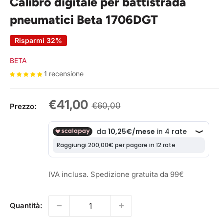
Calibro digitale per battistrada
pneumatici Beta 1706DGT
Risparmi 32%
BETA
1 recensione
Prezzo
€41,00
Prezzo
€60,00
Prezzo:
scontato
IVA inclusa. Spedizione gratuita da 99€
Quantità: