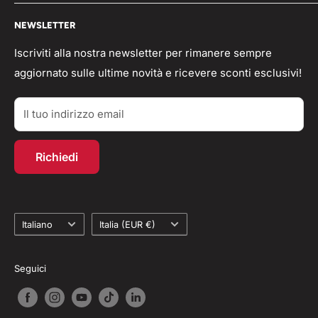
Pagamenti
Condizioni generali
🟢 Whatsapp Chat: +39 3496063583
NEWSLETTER
Spedizioni
Domande frequenti
info@workshopitaly.net
Feedback
Privacy Policy
Iscriviti alla nostra newsletter per rimanere sempre
aggiornato sulle ultime novità e ricevere sconti esclusivi!
Parlano di Noi
Resi/Rimborsi
Acquisti TAX-FREE
Contatti
Il tuo indirizzo email
Account personale
Programma fedeltà
Richiedi
Recesso dal contratto
Lingua
Paese
Italiano
Italia (EUR €)
Seguici