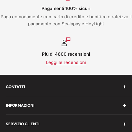
Pagamenti 100% sicuri
Paga comodamente con carta di credito e bonifico o rateizza il
pagamento con Scalapay e HeyLight
Più di 4600 recensioni
Leggi le recensioni
CONTATTI
Work Shop s.r.l. via varese 160 - 22076 Mozzate (CO)
INFORMAZIONI
Italia
Chi Siamo
P.iva 05203150965
SERVIZIO CLIENTI
Blog
📞 Telefono: 0331821764