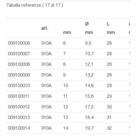
Tabella referenze
( 17 di 17 )
Ø
L
Ø1
art.
mm
mm
mm
m
009100006
910A
6
9,5
28
16,
009100007
910A
7
10,7
28
16,
009100008
910A
8
12,1
28
16,
009100009
910A
9
13,2
28
16,
009100010
910A
10
14,6
29
16,
009100011
910A
11
15,8
29
16,
009100012
910A
12
17,2
30
17,
009100013
910A
13
18,4
31
17,
009100014
910A
14
19,7
32
17,