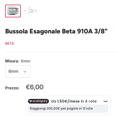
Bussola Esagonale Beta 910A 3/8"
BETA
Misura:
6mm
Prezzo
€6,00
Prezzo:
scontato