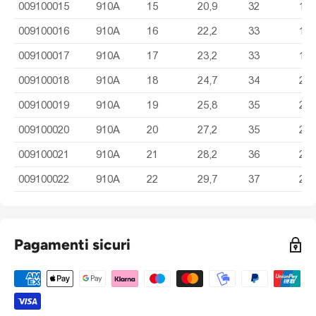
009100015
910A
15
20,9
32
18,
009100016
910A
16
22,2
33
18,
009100017
910A
17
23,2
33
19,
009100018
910A
18
24,7
34
20,
009100019
910A
19
25,8
35
21,
009100020
910A
20
27,2
35
22,
009100021
910A
21
28,2
36
23,
009100022
910A
22
29,7
37
24,
Pagamenti sicuri