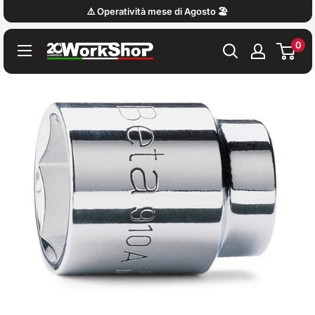
Vai
⚠️ Operatività mese di Agosto 🏖️
al
0
contenuto
Work
Shop
Italy