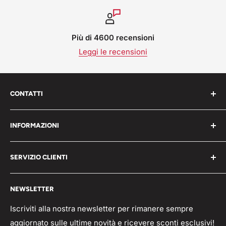
Più di 4600 recensioni
Leggi le recensioni
CONTATTI
Work Shop s.r.l. via varese 160 - 22076 Mozzate (CO)
INFORMAZIONI
Italia
Chi Siamo
P.iva 05203150965
SERVIZIO CLIENTI
Blog
📞 Telefono: 0331821764
Pagamenti
Condizioni generali
🟢 Whatsapp Chat: +39 3496063583
NEWSLETTER
Spedizioni
Domande frequenti
info@workshopitaly.net
Feedback
Privacy Policy
Iscriviti alla nostra newsletter per rimanere sempre
aggiornato sulle ultime novità e ricevere sconti esclusivi!
Parlano di Noi
Resi/Rimborsi