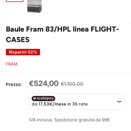
Baule Fram 83/HPL linea FLIGHT-
CASES
Risparmi 52%
FRAM
Prezzo
€524,00
Prezzo
€1.100,00
Prezzo:
scontato
IVA inclusa. Spedizione gratuita da 99€