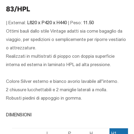
83/HPL
|
External:
L820 x P420 x H440
|
Peso:
11.50
Ottimi bauli dallo stile Vintage adatti sia come bagaglio da
viaggio, per spedizioni o semplicemente per riporre vestiario
o attrezzature.
Realizzati in multistrati di pioppo con doppia superficie
interna ed esterna in laminato HPL ad alta pressione.
Colore Silver esterno e bianco avorio lavabile all''interno.
2 chiusure lucchettabili e 2 maniglie laterali a molla.
Robusti piedini di appoggio in gomma.
DIMENSIONI
L
P
H
H1