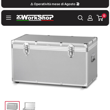
Vai
⚠️ Operatività mese di Agosto 🏖️
al
0
contenuto
Work
Shop
Italy