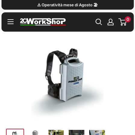
Vai
⚠️ Operatività mese di Agosto 🏖️
al
0
contenuto
Work
Shop
Italy