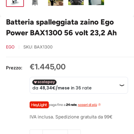
Batteria spalleggiata zaino Ego
Power BAX1300 56 volt 23,2 Ah
EGO
SKU:
BAX1300
Prezzo
€1.445,00
Prezzo:
scontato
paga fino a
24 rate
,
scopri di più
IVA inclusa. Spedizione gratuita da 99€