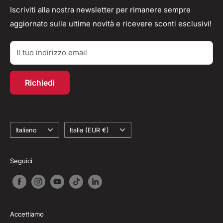
info@workshopitaly.net
Feedback
Privacy Policy
Iscriviti alla nostra newsletter per rimanere sempre
aggiornato sulle ultime novità e ricevere sconti esclusivi!
Parlano di Noi
Resi/Rimborsi
Acquisti TAX-FREE
Contatti
Il tuo indirizzo email
Account personale
Programma fedeltà
Richiedi
Recesso dal contratto
Lingua
Paese
Italiano
Italia (EUR €)
Seguici
Accettiamo