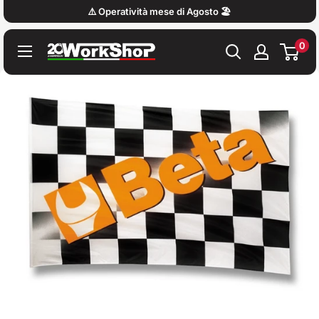
Vai
⚠️ Operatività mese di Agosto 🏖️
al
0
contenuto
Work
Shop
Italy