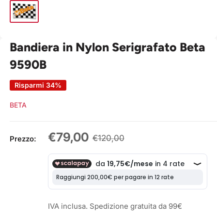
Bandiera in Nylon Serigrafato Beta
9590B
Risparmi 34%
BETA
Prezzo
€79,00
Prezzo
€120,00
Prezzo:
scontato
IVA inclusa. Spedizione gratuita da 99€