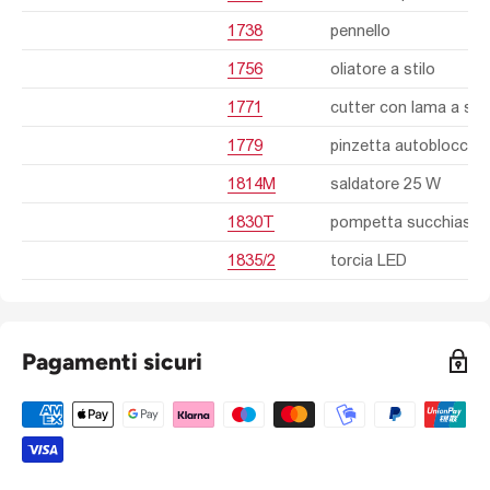
1738
pennello
1756
oliatore a stilo
1771
cutter con lama a set
1779
pinzetta autobloccan
1814M
saldatore 25 W
1830T
pompetta succhiasta
1835/2
torcia LED
Pagamenti sicuri