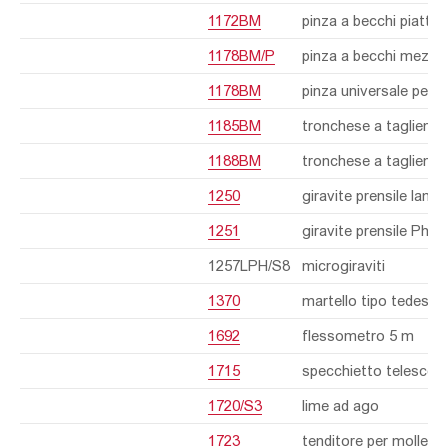
1172BM
pinza a becchi piatti l
1178BM/P
pinza a becchi mezzot
1178BM
pinza universale per e
1185BM
tronchese a taglienti 
1188BM
tronchese a taglienti 
1250
giravite prensile lama
1251
giravite prensile Phill
1257LPH/S8
microgiraviti
1370
martello tipo tedesco
1692
flessometro 5 m
1715
specchietto telescop
1720/S3
lime ad ago
1723
tenditore per molle