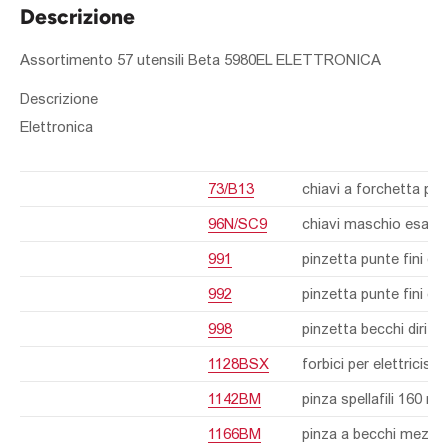
Descrizione
Assortimento 57 utensili Beta 5980EL ELETTRONICA
Descrizione
Elettronica
73/B13
chiavi a forchetta pi
96N/SC9
chiavi maschio esago
991
pinzetta punte fini c
992
pinzetta punte fini di
998
pinzetta becchi diritt
1128BSX
forbici per elettricist
1142BM
pinza spellafili
160 m
1166BM
pinza a becchi mezzot