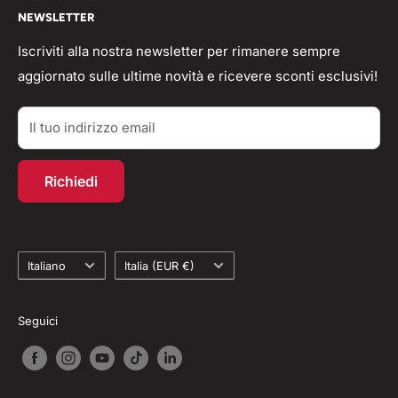
🟢 Whatsapp Chat: +39 3496063583
NEWSLETTER
Spedizioni
Domande frequenti
info@workshopitaly.net
Feedback
Privacy Policy
Iscriviti alla nostra newsletter per rimanere sempre
aggiornato sulle ultime novità e ricevere sconti esclusivi!
Parlano di Noi
Resi/Rimborsi
Acquisti TAX-FREE
Contatti
Il tuo indirizzo email
Account personale
Programma fedeltà
Richiedi
Recesso dal contratto
Lingua
Paese
Italiano
Italia (EUR €)
Seguici