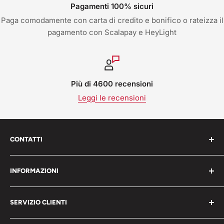
Pagamenti 100% sicuri
Paga comodamente con carta di credito e bonifico o rateizza il
pagamento con Scalapay e HeyLight
Più di 4600 recensioni
Leggi le recensioni
CONTATTI
Work Shop s.r.l. via varese 160 - 22076 Mozzate (CO)
INFORMAZIONI
Italia
Chi Siamo
P.iva 05203150965
SERVIZIO CLIENTI
Blog
📞 Telefono: 0331821764
Pagamenti
Condizioni generali