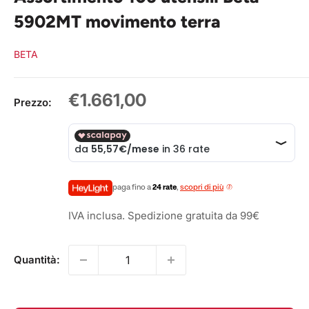
5902MT movimento terra
BETA
Prezzo
€1.661,00
Prezzo:
scontato
paga fino a
24 rate
,
scopri di più
IVA inclusa. Spedizione gratuita da 99€
Quantità: