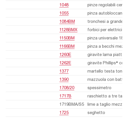
1048
pinze regolabili cern
1055
pinza autobloccant
1084BM
tronchesi a grande ef
1128BMX
forbici per elettricisti
1150BM
pinza universale 18
1166BM
pinza a becchi mezzot
1260E
giravite lama piatta
1262E
giravite Phillips® c
1377
martello testa tonda
1390
mazzuola con battent
1708/20
spessimetro
1717B
raschietto a tre tagl
1719BMA/S5
lime a taglio mezzo
1725
seghetto