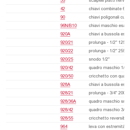
35
scalpelli piatti nerva
42
chiavi combinate 6÷14
90
chiavi poligonali cur
96N/B10
chiavi maschio esag
920A
chiavi a bussola esag
920/21
prolunga - 1/2" 125 
920/22
prolunga - 1/2" 255 
920/25
snodo 1/2"
920/42
quadro maschio 1/2" 
920/50
cricchetto con quadr
928A
chiavi a bussola esag
928/21
prolunga - 3/4" 200 
928/36A
quadro maschio snod
928/42
quadro maschio 3/4" 
928/55
cricchetto reversibile
964
leva con estremità a