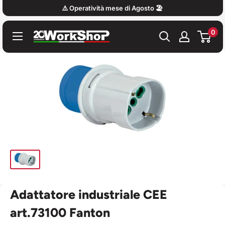
Vai
⚠️ Operatività mese di Agosto 🏖️
al
0
contenuto
Work
Shop
Italy
Adattatore industriale CEE
art.73100 Fanton