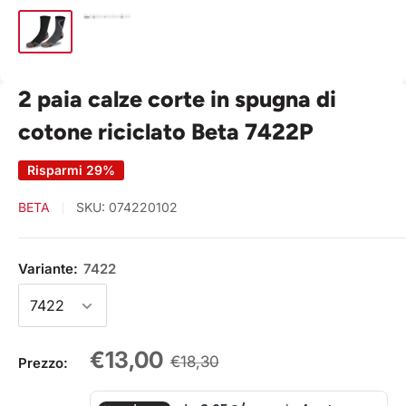
2 paia calze corte in spugna di
cotone riciclato Beta 7422P
Risparmi 29%
BETA
SKU:
074220102
Variante:
7422
Prezzo
€13,00
Prezzo
€18,30
Prezzo:
scontato