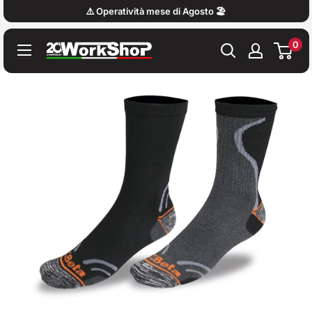
Vai
⚠️ Operatività mese di Agosto 🏖️
al
0
contenuto
Work
Shop
Italy