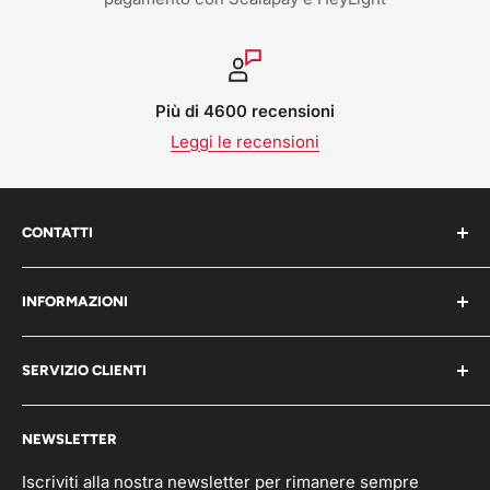
Più di 4600 recensioni
Leggi le recensioni
CONTATTI
Work Shop s.r.l. via varese 160 - 22076 Mozzate (CO)
INFORMAZIONI
Italia
Chi Siamo
P.iva 05203150965
SERVIZIO CLIENTI
Blog
📞 Telefono: 0331821764
Pagamenti
Condizioni generali
🟢 Whatsapp Chat: +39 3496063583
NEWSLETTER
Spedizioni
Domande frequenti
info@workshopitaly.net
Feedback
Privacy Policy
Iscriviti alla nostra newsletter per rimanere sempre